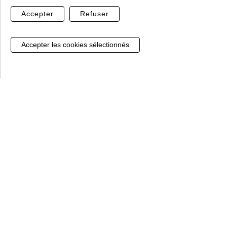
Accepter
Refuser
Paiment sécurisé
Sans hésiter, notre prestataire Banque Populaire,
Gestion de mes cookies
vous garantit le règlement par CB
Le clos du cour, Lieu-dit les Graviers
88290 Saulxures sur Moselotte
03 29 24 63 96 taper 1
e-commerce@perrinfers.com
Horaires :