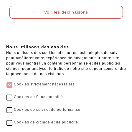
Voir les déclinaisons
Nous utilisons des cookies
Nous utilisons des cookies et d'autres technologies de suivi
pour améliorer votre expérience de navigation sur notre site,
pour vous montrer un contenu personnalisé et des publicités
ciblées, pour analyser le trafic de notre site et pour comprendre
la provenance de nos visiteurs.
Cookies strictement nécessaires
Click and Collect
Livraison Express*
Récupérer vos commandes
Les livraisons ne
Cookies de Fonctionnalité
directement en magasin
s'effectuent qu'en France
métropolitaine et en Corse
Cookies de suivi et de performance
* sur les articles en stock
Cookies de ciblage et de publicité