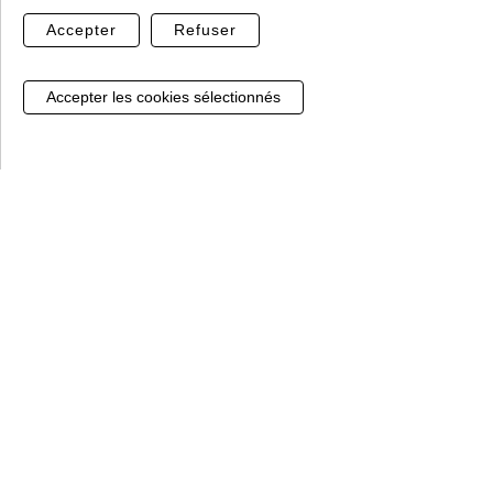
Accepter
Refuser
Paiment sécurisé
Sans hésiter, notre prestataire Banque Populaire,
Gestion de mes cookies
vous garantit le règlement par CB
Le clos du cour, Lieu-dit les Graviers
88290 Saulxures sur Moselotte
03 29 24 63 96 taper 1
e-commerce@perrinfers.com
Horaires :