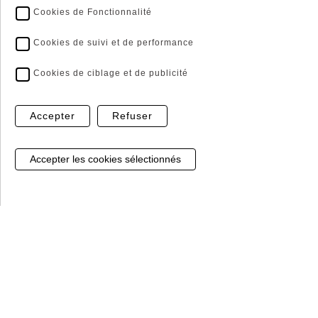
Cookies de Fonctionnalité
Click and Collect
Livraison Express*
Cookies de suivi et de performance
Récupérer vos commandes
Les livraisons ne
directement en magasin
s'effectuent qu'en France
Cookies de ciblage et de publicité
métropolitaine et en Corse
* sur les articles en stock
Accepter
Refuser
Gestion de mes cookies
Paiment sécurisé
Sans hésiter, notre prestataire Banque Populaire,
vous garantit le règlement par CB