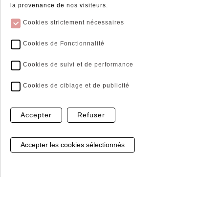
la provenance de nos visiteurs.
Cookies strictement nécessaires
Cookies de Fonctionnalité
Cookies de suivi et de performance
Click and Collect
Livraison Express*
Cookies de ciblage et de publicité
Récupérer vos commandes
Les livraisons ne
directement en magasin
s'effectuent qu'en France
métropolitaine et en Corse
Accepter
Refuser
* sur les articles en stock
Gestion de mes cookies
Paiment sécurisé
Sans hésiter, notre prestataire Banque Populaire,