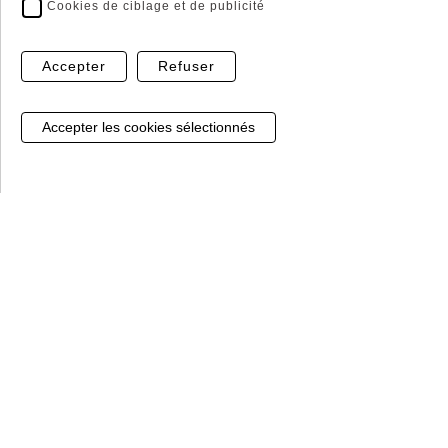
Cookies de ciblage et de publicité
Accepter
Refuser
Click and Collect
Livraison Express*
Récupérer vos commandes
Les livraisons ne
directement en magasin
s'effectuent qu'en France
Gestion de mes cookies
métropolitaine et en Corse
* sur les articles en stock
Paiment sécurisé
Sans hésiter, notre prestataire Banque Populaire,
vous garantit le règlement par CB