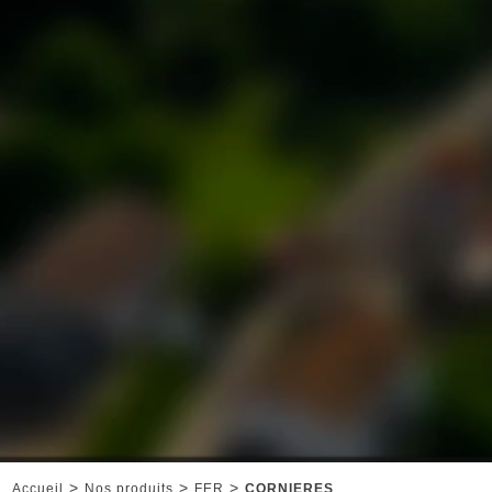
>
>
>
Accueil
Nos produits
FER
CORNIERES