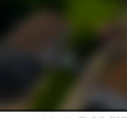
>
>
>
>
Accueil
Nos produits
FER
TOLES
TOLE P