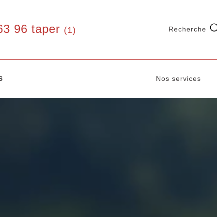
63 96 taper
(1)
Recherche
S
Nos services
FER
ALU
INOX
CORTEN