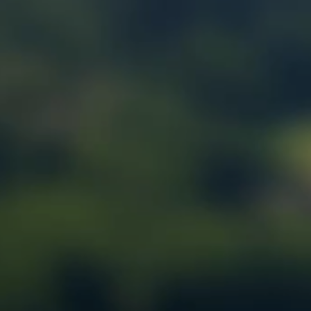
CAILLEBOTIS
SYSTEME COULISSANT
ROULETTE
ROULEMENT
CABLE ET ACCESSOIRES
CHAINE ET CORDERIE
AUTRES