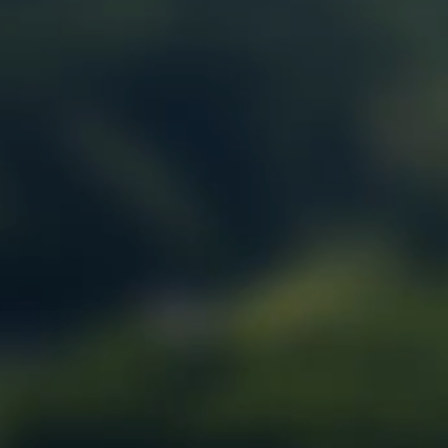
HARDOX
TOITURE ET ACCESSOIRES
GOUTTIERE ET ACCESSOIRES
TRONCONNAGE/MEULAGE/SOUDURE
OUTIL COUPANT
OSSATURE BOIS
CHEVILLE