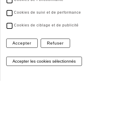
Cookies de suivi et de performance
Cookies de ciblage et de publicité
Accepter
Refuser
Gestion de mes cookies
GABIONS
3000B
De 0.49 € à
7.45 €
TTC / UNITE
Voir les déclinaisons