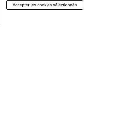
Gestion de mes cookies
CUVETTE DE BRANCHEMENT ZINC Ø
100mm
0401213
62.10 €
TTC / UNITE
Voir le produit