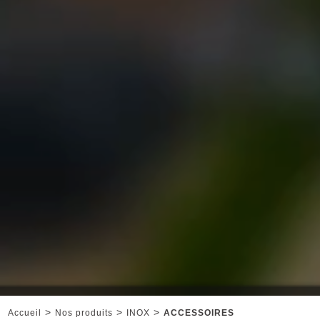
>
>
>
Accueil
Nos produits
INOX
ACCESSOIRES