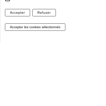
0401581
13.32 €
Accepter
Refuser
TTC / UNITE
Voir le produit
Gestion de mes cookies
SUPPORT MURAL 3 TROUS INOX 316 -