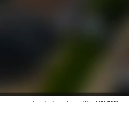
>
>
>
Accueil
Nos produits
INOX
CORNIERES