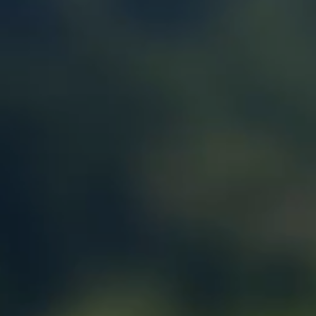
CAILLEBOTIS
SYSTEME COULISSANT
ROULETTE
ROULEMENT
CABLE ET ACCESSOIRES
CHAINE ET CORDERIE
AUTRES