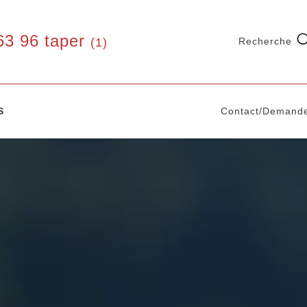
63 96 taper
(1)
Recherche
S
Contact/Demande
FER
ALU
INOX
CORTEN