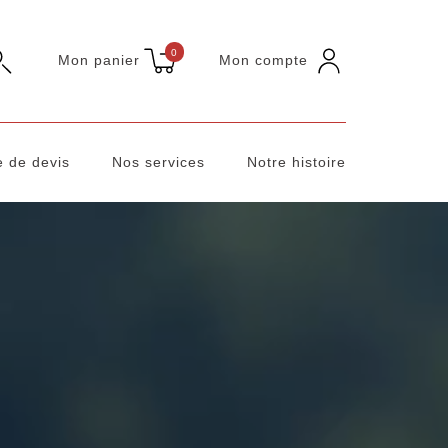
0
Mon panier
Mon compte
 de devis
Nos services
Notre histoire
BOULONNERIE VISSERIE ACIER
BOULONNERIE VISSERIE INOX
GRILLAGE
GABION