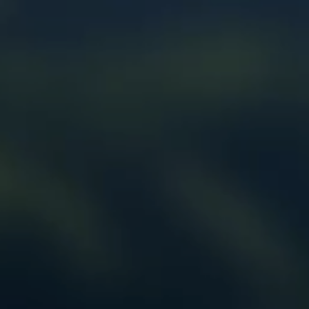
HARDOX
TOITURE ET ACCESSOIRES
GOUTTIERE ET ACCESSOIRES
TRONCONNAGE/MEULAGE/SOUDURE
OUTIL COUPANT
OSSATURE BOIS
CHEVILLE