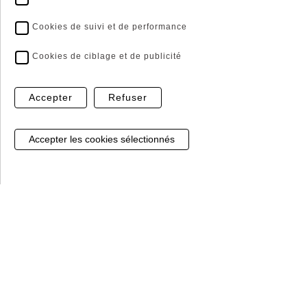
Click and Collect
Livraison Express*
Cookies de suivi et de performance
Récupérer vos commandes
Les livraisons ne
directement en magasin
s'effectuent qu'en France
Cookies de ciblage et de publicité
métropolitaine et en Corse
* sur les articles en stock
Accepter
Refuser
Gestion de mes cookies
Paiment sécurisé
Sans hésiter, notre prestataire Banque Populaire,
vous garantit le règlement par CB