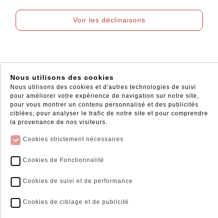
Voir les déclinaisons
Nous utilisons des cookies
Nous utilisons des cookies et d'autres technologies de suivi
pour améliorer votre expérience de navigation sur notre site,
pour vous montrer un contenu personnalisé et des publicités
ciblées, pour analyser le trafic de notre site et pour comprendre
la provenance de nos visiteurs.
Cookies strictement nécessaires
Click and Collect
Livraison Express*
Récupérer vos commandes
Les livraisons ne
Cookies de Fonctionnalité
directement en magasin
s'effectuent qu'en France
métropolitaine et en Corse
Cookies de suivi et de performance
* sur les articles en stock
Cookies de ciblage et de publicité