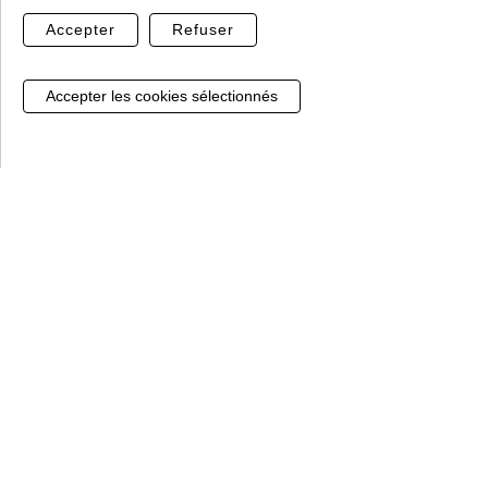
Accepter
Refuser
Paiment sécurisé
Sans hésiter, notre prestataire Banque Populaire,
Gestion de mes cookies
vous garantit le règlement par CB
Le clos du cour, Lieu-dit les Graviers
88290 Saulxures sur Moselotte
03 29 24 63 96 taper 1
e-commerce@perrinfers.com
Horaires :