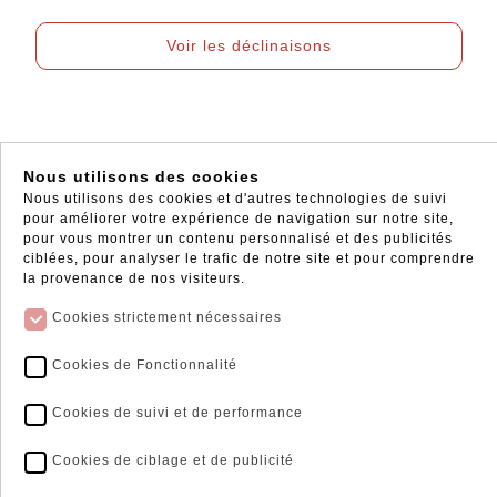
Voir les déclinaisons
Nous utilisons des cookies
Nous utilisons des cookies et d'autres technologies de suivi
pour améliorer votre expérience de navigation sur notre site,
pour vous montrer un contenu personnalisé et des publicités
ciblées, pour analyser le trafic de notre site et pour comprendre
la provenance de nos visiteurs.
Cookies strictement nécessaires
Click and Collect
Livraison Express*
Récupérer vos commandes
Les livraisons ne
Cookies de Fonctionnalité
directement en magasin
s'effectuent qu'en France
métropolitaine et en Corse
Cookies de suivi et de performance
* sur les articles en stock
Cookies de ciblage et de publicité