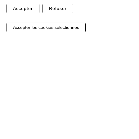
Accepter
Refuser
Paiment sécurisé
Sans hésiter, notre prestataire Banque Populaire,
Gestion de mes cookies
vous garantit le règlement par CB
Le clos du cour, Lieu-dit les Graviers
88290 Saulxures sur Moselotte
03 29 24 63 96 taper 1
e-commerce@perrinfers.com
Horaires :