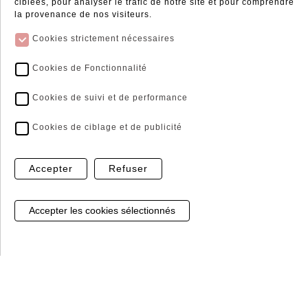
ciblées, pour analyser le trafic de notre site et pour comprendre
TTC / UNITE
la provenance de nos visiteurs.
Cookies strictement nécessaires
Voir les déclinaisons
Cookies de Fonctionnalité
Cookies de suivi et de performance
Cookies de ciblage et de publicité
Accepter
Refuser
Gestion de mes cookies
TOLE PRELAQUE ZINC